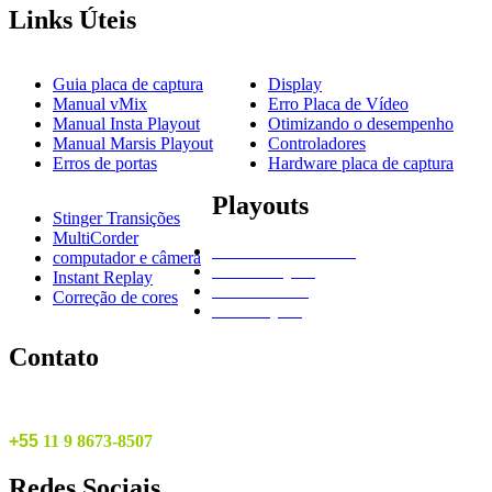
Links
Úteis
Guia placa de captura
Display
Manual vMix
Erro Placa de Vídeo
Manual Insta Playout
Otimizando o desempenho
Manual Marsis Playout
Controladores
Erros de portas
Hardware placa de captura
Playouts
Stinger Transições
MultiCorder
NewBlue Titler Live
computador e câmera
Marsis Playout
Instant Replay
vMix do Zero
Correção de cores
Insta Playout
Contato
+55
1
1 9 8673-8507
Redes
Sociais