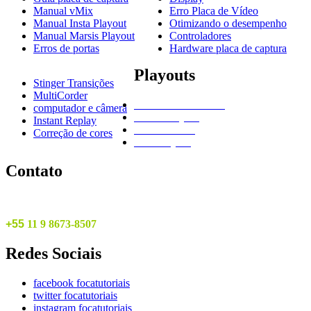
Manual vMix
Erro Placa de Vídeo
Manual Insta Playout
Otimizando o desempenho
Manual Marsis Playout
Controladores
Erros de portas
Hardware placa de captura
Playouts
Stinger Transições
MultiCorder
NewBlue Titler Live
computador e câmera
Marsis Playout
Instant Replay
vMix do Zero
Correção de cores
Insta Playout
Contato
+55
1
1 9 8673-8507
Redes
Sociais
facebook focatutoriais
twitter focatutoriais
instagram focatutoriais