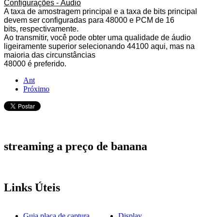
Configurações - Áudio
A taxa de amostragem principal e a taxa de bits principal
devem ser configuradas para
48000
e
PCM de 16
bits,
respectivamente.
Ao transmitir, você pode obter uma qualidade de áudio
ligeiramente superior selecionando 44100 aqui, mas na
maioria das circunstâncias
48000 é preferido.
Ant
Próximo
streaming
a preço de banana
Links
Úteis
Guia placa de captura
Display