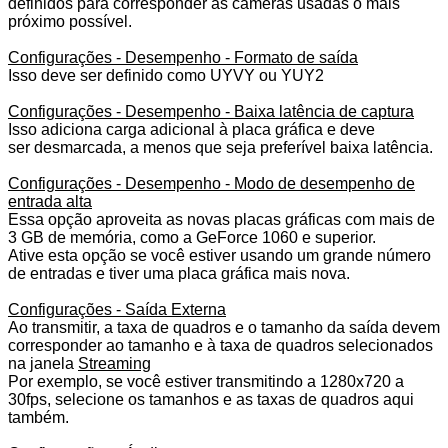
definidos para corresponder às câmeras usadas o mais
próximo possível.
Configurações - Desempenho - Formato de saída
Isso deve ser definido como
UYVY
ou
YUY2
Configurações - Desempenho - Baixa latência de captura
Isso adiciona carga adicional à placa gráfica e deve
ser
desmarcada, a
menos que seja preferível baixa latência.
Configurações - Desempenho - Modo de desempenho de
entrada alta
Essa opção aproveita as novas placas gráficas com mais de
3 GB de memória, como a GeForce 1060 e superior.
Ative esta opção se você estiver usando um grande número
de entradas e tiver uma placa gráfica mais nova.
Configurações - Saída Externa
Ao transmitir, a taxa de quadros e o tamanho da saída devem
corresponder ao tamanho e à taxa de quadros selecionados
na
janela
Streaming
Por exemplo, se você estiver transmitindo a 1280x720 a
30fps, selecione os tamanhos e as taxas de quadros aqui
também.