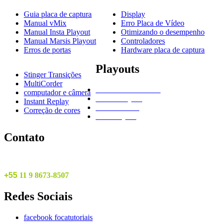
Guia placa de captura
Display
Manual vMix
Erro Placa de Vídeo
Manual Insta Playout
Otimizando o desempenho
Manual Marsis Playout
Controladores
Erros de portas
Hardware placa de captura
Playouts
Stinger Transições
MultiCorder
NewBlue Titler Live
computador e câmera
Marsis Playout
Instant Replay
vMix do Zero
Correção de cores
Insta Playout
Contato
+55
1
1 9 8673-8507
Redes
Sociais
facebook focatutoriais