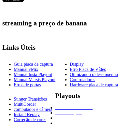
streaming
a preço de banana
Links
Úteis
Guia placa de captura
Display
Manual vMix
Erro Placa de Vídeo
Manual Insta Playout
Otimizando o desempenho
Manual Marsis Playout
Controladores
Erros de portas
Hardware placa de captura
Playouts
Stinger Transições
MultiCorder
NewBlue Titler Live
computador e câmera
Marsis Playout
Instant Replay
vMix do Zero
Correção de cores
Insta Playout